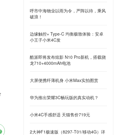
呼市中海物业以雨为令，严阵以待，乘风
破浪！
边缘触控+ Type-C 均衡极致体验：安卓
小王子小米4C发
酷派即将发布炫影 N10 Pro新机，搭载骁
龙710+4000mAh电池
大屏便携纤薄机身 小米Max实拍图赏
价
华为推出荣耀3C畅玩版的真实动机？
小米4C手感舒适 天猫售价719元
2大神F1极速版（8297-T01/移动4G）详