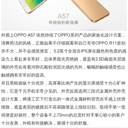
外观上OPPO A57 依然持续了OPPO系列产品的家族化设计方案，
清爽简洁的风格，正脸如果不仔细观看和自己哥哥OPPO R11差别
并不大，并不会感觉便宜 。5.2英寸全迎合IPS屏在颜色和色度的感
染力上看起来非常好，总体界面光亮艳丽，遮盖有2.5D曲面夹层玻
璃的外壳在有着河卵石般软润层次感的另外，畅顺的触碰感受也让
触感拥有非常好的提高。
并且黑框操纵十分优异，高屏幕比例产生的显示屏感受十分心旷神
怡，它是千元手机非常少见的。外壳反面选用三段式金属外壳外壳
设计方案，烤漆工艺下打造出的一体式金属材料背壳在手感上丝滑
细致，遮盖表层的镀膜后不容易随便染上指纹识别。取得手第一觉
得便是好操控，整个设备不上73mm的总宽针对手掌心较小的客户
十分友善，外框有衔接解决，握感十分的舒服。