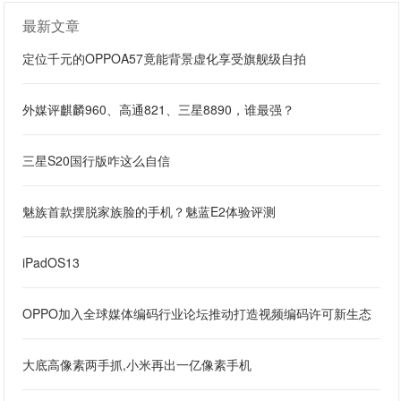
最新文章
定位千元的OPPOA57竟能背景虚化享受旗舰级自拍
外媒评麒麟960、高通821、三星8890，谁最强？
三星S20国行版咋这么自信
魅族首款摆脱家族脸的手机？魅蓝E2体验评测
iPadOS13
OPPO加入全球媒体编码行业论坛推动打造视频编码许可新生态
大底高像素两手抓,小米再出一亿像素手机