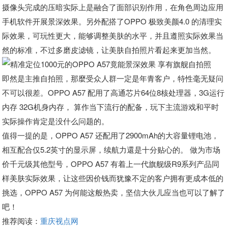
摄像头完成的压暗实际上是融合了面部识别作用，在角色周边应用
手机软件开展景深效果。另外配搭了OPPO 极致美颜4.0 的清理实
际效果，可玩性更大，能够调整美肤的水平，并且遵照实际效果当
然的标准，不过多磨皮滤镜，让美肤自拍照片看起来更加当然。
即然是主推自拍照，那麼受众人群一定是年青客户，特性毫无疑问
不可以很差。OPPO A57 配用了高通芯片64位8核处理器，3G运行
内存 32G机身内存， 算作当下流行的配备，玩下主流游戏和平时
实际操作肯定是没什么问题的。
值得一提的是，OPPO A57 还配用了2900mAh的大容量锂电池，
相互配合仅5.2英寸的显示屏，续航力還是十分贴心的。 做为市场
价千元级其他型号，OPPO A57 有着上一代旗舰级R9系列产品同
样美肤实际效果，让这些因价钱而犹豫不定的客户拥有更成本低的
挑选，OPPO A57 为何能这般热卖，坚信大伙儿应当也可以了解了
吧！
推荐阅读：
重庆视点网