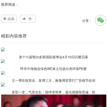
推荐阅读：
收藏
赞
分享：
精彩内容推荐
第十六届鄂尔多斯国际煤博会4月16日闪耀启幕
呼市中海物业绿色WE来之垃圾分类环保PK赛
王一博在线营业，发博三天，换微博背景打广告细节处却
发型一变，气质全乱：陆绎变韩寒，嘉伦撞脸陈思诚：惊