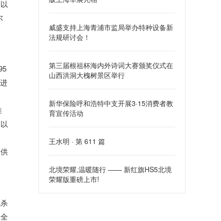
其以
尔
威盛支持上海青浦市监局举办特种设备新
法规研讨会！
第三届根祖杯海内外诗词大赛颁奖仪式在
5
山西洪洞大槐树景区举行
坐进
新华保险呼和浩特中支开展3·15消费者教
推
育宣传活动
足以
王水明 · 第 611 篇
提供
北境荣耀,温暖随行 —— 新红旗HS5北境
荣耀版重磅上市!
线杀
，全