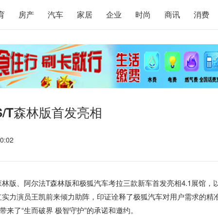
育
房产
汽车
家居
企业
时尚
商讯
消费
/T森林版首发亮相
0:02
森林版、阿尔法T森林版和极狐汽车考拉三款新车首发亮相4.1展馆，
当红实力演员王凯前来倾力助阵，印证诠释了极狐汽车对用户需求的精
来了“生而破界 极智守护”的承诺和邀约。