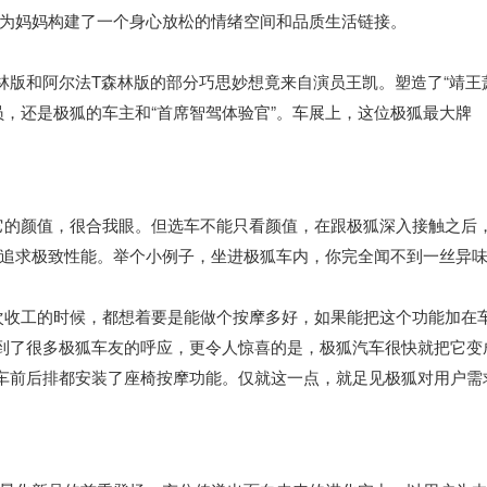
为妈妈构建了一个身心放松的情绪空间和品质生活链接。
林版和阿尔法T森林版的部分巧思妙想竟来自演员王凯。塑造了“靖王
员，还是极狐的车主和“首席智驾体验官”。车展上，这位极狐最大牌
它的颜值，很合我眼。但选车不能只看颜值，在跟极狐深入接触之后
追求极致性能。举个小例子，坐进极狐车内，你完全闻不到一丝异
次收工的时候，都想着要是能做个按摩多好，如果能把这个功能加在
得到了很多极狐车友的呼应，更令人惊喜的是，极狐汽车很快就把它变
车前后排都安装了座椅按摩功能。仅就这一点，就足见极狐对用户需