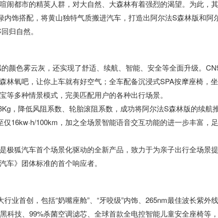
喧闹都市的精英人群，对大自然、大森林有着强烈的渴望。为此，
机绿内饰搭配，将黄山独特气质搬进汽车，打造出阿尔法S森林版和阿
够回归自然。
的颜色雾云灰，还实现了舒适、续航、智能、安全等全面升级。CN9
森林氧吧，让你上车就有好空气；全车配备沉浸式SPA按摩座椅，
宝等多种情景模式，完美匹配用户的各种出行场景。
3Kg，降低风阻系数、轮胎滚阻系数，成功将阿尔法S森林版的续航
至仅16kw·h/100km，加之全场景智能语音交互功能的进一步丰富，
是极狐汽车首个场景化驱动的全新产品，致力于为亲子出行全场景
汽车》团体标准的首个响应者。
行业首创，包括“奶嘴座舱”、“牙咬级”内饰、265nm最佳波长紫外
院黑科技、99%杀菌空调滤芯、全球首款全电控智能儿童安全座椅等