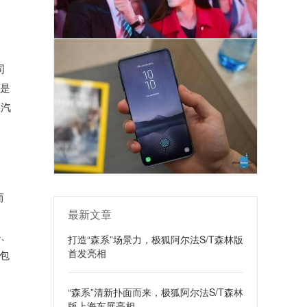
司
，是
狐汽
创
而
最新文章
心、
打造“森系”场景力，极狐阿尔法S/T森林版
首发亮相
包
“森系”清新扑面而来，极狐阿尔法S/T森林
版上海车展亮相