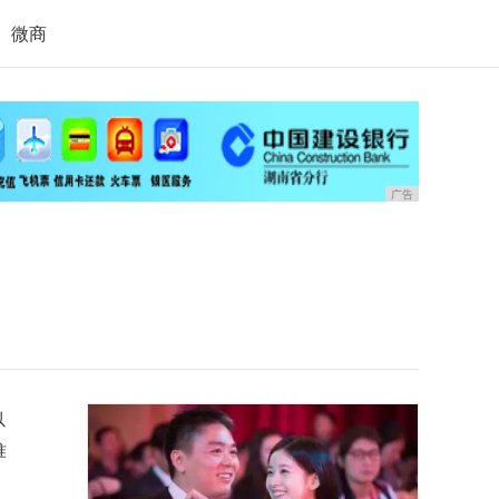
微商
广告
以
准