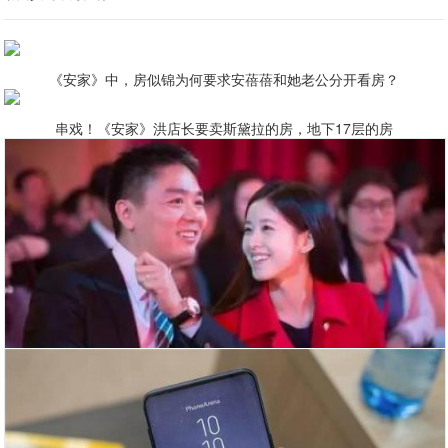
《安家》中，房似锦为何要求安蓓蓓和她老公分开看房？
串戏！《安家》洪店长要卖斯黛拉的房，地下17层的房