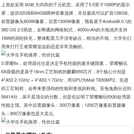
上首款采用 6GB 大内存的千元机型。采用了5.5英寸1080P的显示
屏，提供32GB和64GB两种容量选择，并且最高可以扩容128GB。
前置摄像头800W像素，后置1300W像素，预装基于Android6.0.1的
360 OS 2.0系统，全网通的网络制式，4000mAh的大电池并支持
18W的涡轮快充，整体配置几乎没有缺点，相当的不错。大学生们
用来打打王者荣耀追追剧还是非常流畅的。
3.荣耀6x，处理器往往是决定手机性能的最关键因素， 荣耀畅玩
6X搭载的是基于16nm工艺制程的麒麟655芯片，8个核心分别是
4*A53 2.1GHz + 4*A53 1.7GHz，而GPU为Mali T830MP2。先进
的工艺制程，会带来更强劲的性能和更低的耗电。安兔兔跑分达到
56414分，虽不是顶尖的分数，但是也证明了荣耀畅玩6X的处理器
性能之强。其中后置摄像头：200万像素；1200万像素前置摄像
头：800万像素也是大卖点。