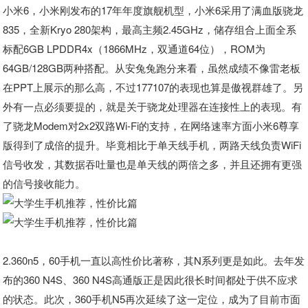
小米6，小米刚发布的17年年度旗舰机型，小米6采用了满血版骁龙
835，全新Kryo 280架构，最高主频2.45GHz，储存组合上面全系
标配6GB LPDDR4x（1866MHz，双通道64位），ROM为
64GB/128GB两种搭配。从安兔兔跑分来看，虽然成绩不像雷老板
在PPT上展示的那么高，不过177107的表现也算是傲视群雄了。另
外有一点必须要提的，就是关于骁龙处理器在连接性上的表现。有
了骁龙Modem对2x2双路Wi-Fi的支持，在网络速率方面小米6尊享
版得到了成倍的提升。毕竟相比于单天线手机，两路天线负责WiFi
信号收发，其数据吞吐量也是单天线的两倍之多，并且还拥有更强
的信号接收能力。
2.360n5，60手机一直以高性价比著称，其N系列更是如此。去年发
布的360 N4S、360 N4S高通版正是因此很长时间都处于供不应求
的状态。此次，360手机N5再次延续了这一定位，成为了目前市面