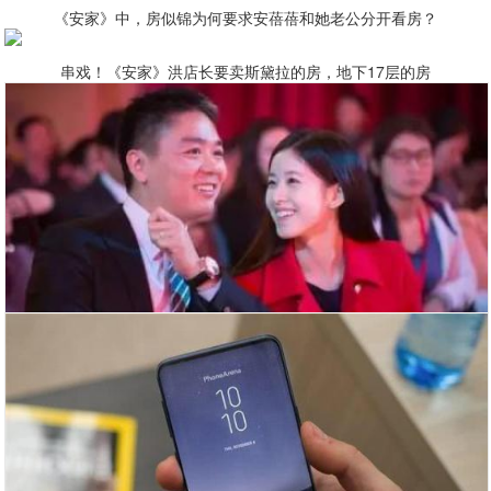
《安家》中，房似锦为何要求安蓓蓓和她老公分开看房？
串戏！《安家》洪店长要卖斯黛拉的房，地下17层的房