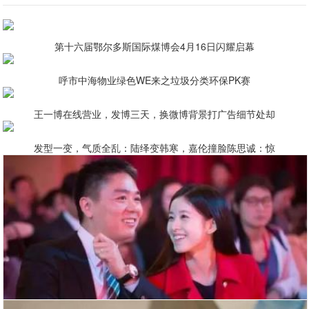
第十六届鄂尔多斯国际煤博会4月16日闪耀启幕
呼市中海物业绿色WE来之垃圾分类环保PK赛
王一博在线营业，发博三天，换微博背景打广告细节处却
发型一变，气质全乱：陆绎变韩寒，嘉伦撞脸陈思诚：惊