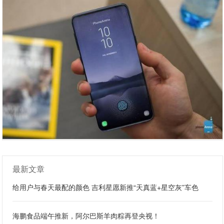
最新文章
给用户与春天最配的颜色 吉利星愿新推“天真蓝+星空灰”车色
海鹏食品端午推新，阿尔巴斯羊肉粽再登央视！